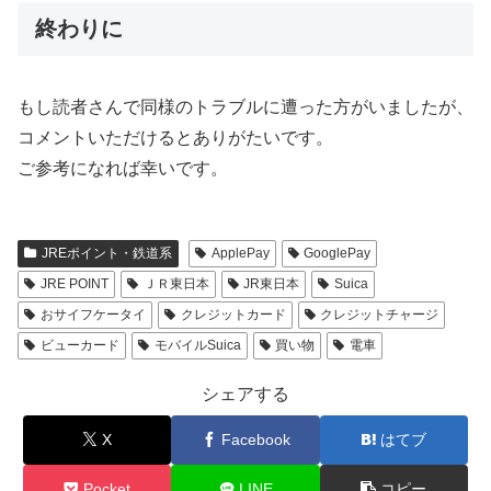
終わりに
もし読者さんで同様のトラブルに遭った方がいましたが、
コメントいただけるとありがたいです。
ご参考になれば幸いです。
JREポイント・鉄道系
ApplePay
GooglePay
JRE POINT
ＪＲ東日本
JR東日本
Suica
おサイフケータイ
クレジットカード
クレジットチャージ
ビューカード
モバイルSuica
買い物
電車
シェアする
X
Facebook
はてブ
Pocket
LINE
コピー