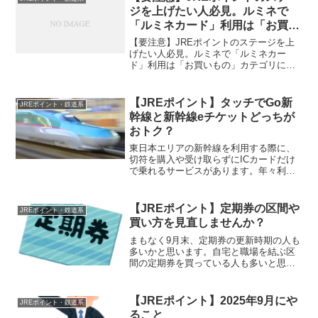
ん。この記事では、...
ジを上げたい人必見。ルミネで
「ルミネカード」利用は「お買い
もの」カテゴリに判定されな
【要注意】JREポイントのステージを上
い！？
げたい人必見。ルミネで「ルミネカー
ド」利用は「お買いもの」カテゴリに判
定されない！？
【JREポイント】タッチでGo新
JREポイント・鉄道系
幹線と新幹線eチケットどっちが
おトク？
東日本エリアの新幹線を利用する際に、
切符を購入や受け取らずにICカードだけ
で乗れるサービスがあります。年々利用
者は増えているようですが、よく似た２
つのサービスが混在しています。また
JREポイントを貯めている人には、ポイ
【JREポイント】定期券の区間や
JREポイント・鉄道系
ントがよく貯まるサービ...
買い方を見直しませんか？
まもなく9月末、定期券の更新時期の人も
多いかと思います。自宅と職場を結ぶ区
間の定期券を買っている人も多いと思い
ますが、買い方のコツや工夫を知ればも
っと便利に使いやすくなるケースもあり
ます。またJREポイントを貯めたいけれ
【JREポイント】2025年9月にや
JREポイント・鉄道系
ども、PASMO定期...
ること