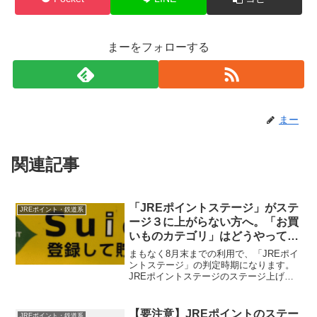
まーをフォローする
まー
関連記事
「JREポイントステージ」がステ
JREポイント・鉄道系
ージ３に上がらない方へ。「お買
いものカテゴリ」はどうやって貯
めるのか
まもなく8月末までの利用で、「JREポイ
ントステージ」の判定時期になります。
JREポイントステージのステージ上げに
あたって、なかなかステージ３、プレミ
アムにならない方、実は今の貯め方だと
上位ステージに上がれないかもしれませ
【要注意】JREポイントのステー
JREポイント・鉄道系