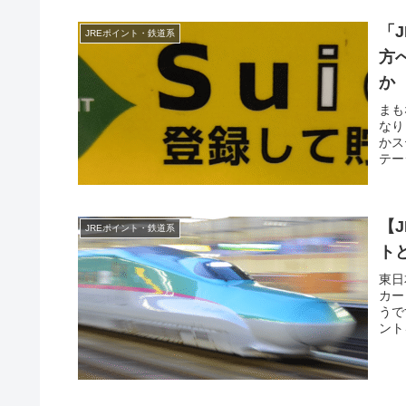
「
JREポイント・鉄道系
方
か
まも
なり
かス
テー
【
JREポイント・鉄道系
ト
東日
カー
うで
ント