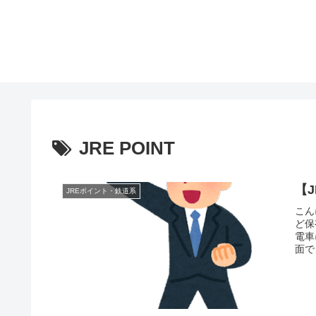
JRE POINT
【
JREポイント・鉄道系
こん
ど保
電車
面で