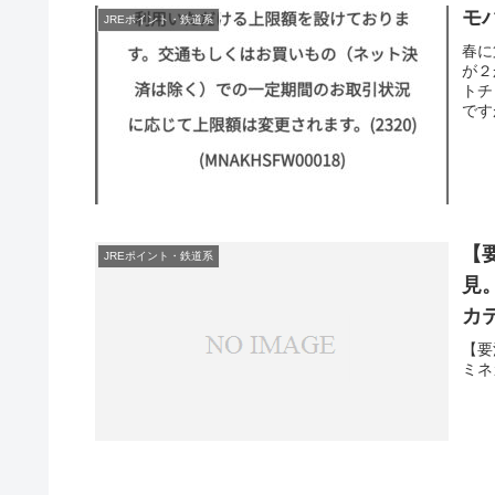
モ
JREポイント・鉄道系
春に
が２
トチ
です
【
JREポイント・鉄道系
見
カ
【要
ミネ