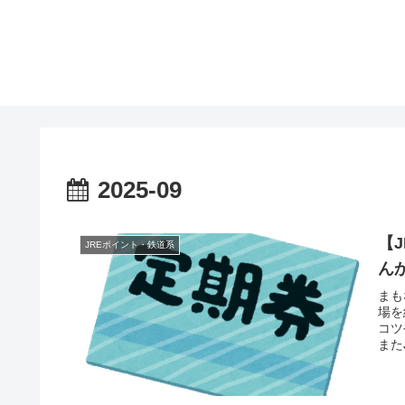
2025-09
【
JREポイント・鉄道系
ん
まも
場を
コツ
また